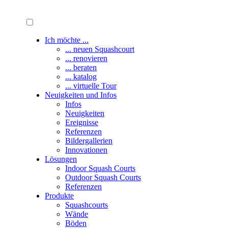
Ich möchte ...
... neuen Squashcourt
... renovieren
... beraten
... katalog
... virtuelle Tour
Neuigkeiten und Infos
Infos
Neuigkeiten
Ereignisse
Referenzen
Bildergallerien
Innovationen
Lösungen
Indoor Squash Courts
Outdoor Squash Courts
Referenzen
Produkte
Squashcourts
Wände
Böden